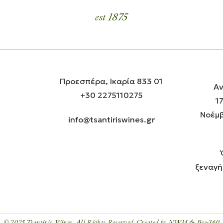
est 1875
Προεσπέρα, Ικαρία 833 01
Αν
+30 2275110275
1
Νοέμβ
info@tsantiriswines.gr
ξεναγή
© 2025
Tsantiris Wines
, All Rights Reserved
. Created by NWM & Bee-360